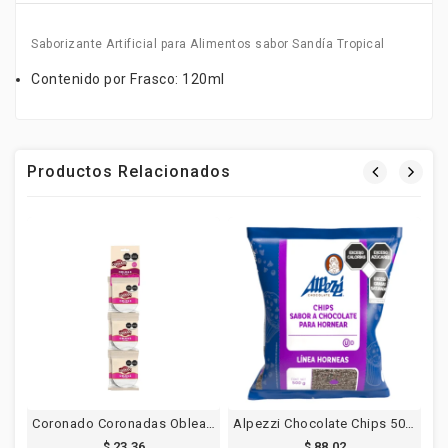
Saborizante Artificial para Alimentos sabor Sandía Tropical
Contenido por Frasco: 120ml
Productos Relacionados
Coronado Coronadas Oblea Chica Tira 10pzs
Alpezzi Chocolate Chips 500g
N
$ 23.36
$ 88.02